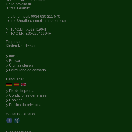
Calle Zavella 86
07200 Felanitx
Teléfono móvil:
0034 630 211 570
info@mallorca-mietimmobilien.com
N.I.F. / C.I.F.: X02941994H
N.I.F./ C.I.F.: ESX02941994H
Propietario:
Kirsten Neudecker
Inicio
Buscar
Últimas ofertas
Formulario de contacto
Language:
Pie de imprenta
Condiciones generales
Cookies
Política de privacidad
Social Bookmarks: