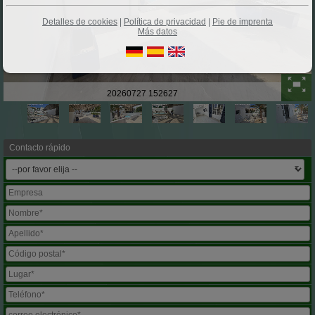
Detalles de cookies
|
Política de privacidad
|
Pie de imprenta
Más datos
20260727 152627
Contacto rápido