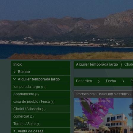
Inicio
Alquiler temporada largo
Chal
Buscar
Alquiler temporada largo
Por orden
Fecha
P
temporada largo
(13)
Apartamento
Portocolom: Chalet mit Meerblick -
(4)
casa de pueblo / Finca
(4)
Chalet / Adosado
(3)
comercial
(2)
Tereno / Solar
(1)
Venta de casas