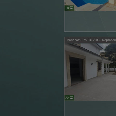
18
Manacor: ERSTBEZUG - Repräsenta
22