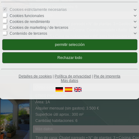
Terreno aprox.: 600 m²
Cantidad habitaciones: 6
Cookies estrictamente necesarias
Más datos
Cookies funcionales
Cookies de rendimiento
Tipo de casa: Chalet pareado • N° de plantas: 3 • Gastos de c
Cookies de marketing / de terceros
cooperativa: 1,5 MM • Cocina: Cocina completa • Baño: Ducha,
Contenido de terceros
Terraza: 5 • Casa de huéspedes • WC para huéspedes • Jardín
aparcamientos: 2 x Plaza de aparcamiento exterior • Mobiliari
último saneamiento: 2025 • Calidad del mobiliario: De calidad
Animales domésticos: Según acuerdo • Pavimento: Baldosas •
calefacción: Gas • Clase energética: F
Detalles de cookies
|
Política de privacidad
|
Pie de imprenta
Más datos
Datos generales
07600 Portocolom
Área: 1A
Alquiler mensual (sin gastos): 3.500 €
Superficie útil aprox.: 300 m²
Cantidad habitaciones: 6
Más datos
Tipo de casa: Chalet pareado • N° de plantas: 3 • Cocina: C