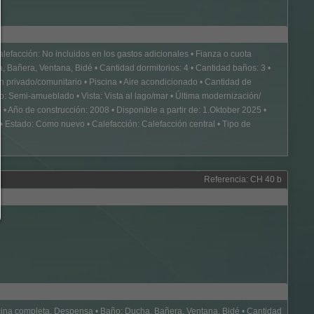
permitir selección:
Solo se permite el contenido de terceros o los tipos de cookies que
marcado en las casillas de verificación.
Rechazar todo:
alefacción: No incluidos en los gastos adicionales • Fianza o cuota
Solo se permiten cookies técnicamente necesarias y ningún conteni
terceros.
 Bañera, Ventana, Bidé • Cantidad dormitorios: 4 • Cantidad baños: 3 •
 privado/comunitario • Piscina • Aire acondicionado • Cantidad de
Puede cambiar su configuración de cookies aquí en cualquier mom
Detalles de cookies
|
Política de privacidad
|
Pie de imprenta
o: Semi-amueblado • Vista: Vista al lago/mar • Última modernización/
 • Año de construcción: 2008 • Disponible a partir de: 1.Oktober 2025 •
volver
 Estado: Como nuevo • Calefacción: Calefacción central • Tipo de
Referencia: CH 40 b
ocina completa, Despensa • Baño: Ducha, Bañera, Ventana, Bidé • Cantidad