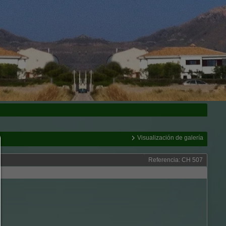
Visualización de galería
Administradores de consentimiento
Referencia: CH 507
AYUDA
Para continuar,debe hacer una selección de cookies. A continuación en
una explicación de las diferentes opciones y su significado.
permitir todo:
Cualquier cookie,como cookies de seguimiento y análisis y conteni
terceros.