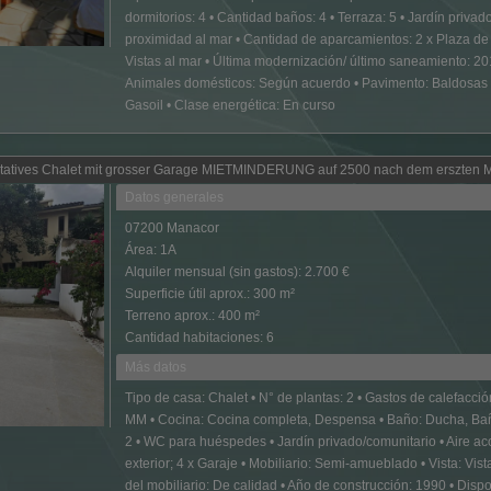
dormitorios: 4 • Cantidad baños: 4 • Terraza: 5 • Jardín priva
proximidad al mar • Cantidad de aparcamientos: 2 x Plaza de 
Vistas al mar • Última modernización/ último saneamiento: 201
Animales domésticos: Según acuerdo • Pavimento: Baldosas • 
Gasoil • Clase energética: En curso
tives Chalet mit grosser Garage MIETMINDERUNG auf 2500 nach dem erszten Mi
Datos generales
07200 Manacor
Área: 1A
Alquiler mensual (sin gastos): 2.700 €
Superficie útil aprox.: 300 m²
Terreno aprox.: 400 m²
Cantidad habitaciones: 6
Más datos
Tipo de casa: Chalet • N° de plantas: 2 • Gastos de calefacció
MM • Cocina: Cocina completa, Despensa • Baño: Ducha, Bañer
2 • WC para huéspedes • Jardín privado/comunitario • Aire a
exterior; 4 x Garaje • Mobiliario: Semi-amueblado • Vista: V
del mobiliario: De calidad • Año de construcción: 1990 • Dis