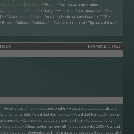
do/comunitario • Chimenea • Piscina • Para vacaciones • entorno:
aparcamiento exterior; 2 x Garaje • Mobiliario: Semi-amueblado • Vista:
8 • Calidad del mobiliario: De calidad • Año de construcción: 2002 •
Estado: Cuidado • Calefacción: Calefacción central • Tipo de calefacción:
etjahr.
Referencia: CH 623
n: No incluidos en los gastos adicionales • Fianza o cuota cooperativa: 2
a, Ventana, Bidé • Cantidad dormitorios: 4 • Cantidad baños: 2 • Terraza:
condicionado • Cantidad de aparcamientos: 2 x Plaza de aparcamiento
ista Panorámica • Última modernización/ último saneamiento: 2025 • Calidad
ponible a partir de: September 2014 • Animales domésticos: Según acuerdo •