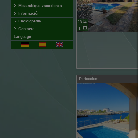
Mozambique vacaciones
Información
Enciclopedia
38
1
Contacto
Language
Portocolom: